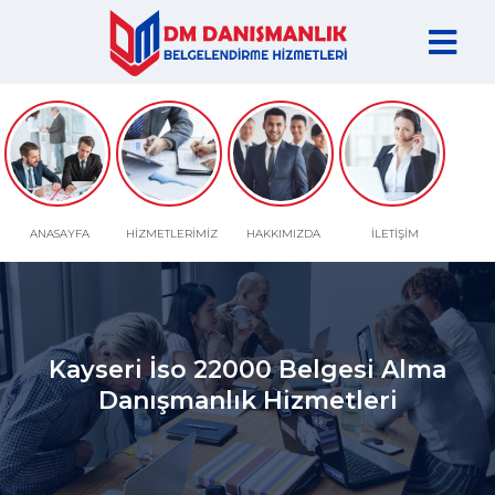
ANASAYFA
HİZMETLERİMİZ
ANASAYFA
HİZMETLERİMİZ
HAKKIMIZDA
İLETİŞİM
HAKKIMIZDA
Kayseri İso 22000 Belgesi Alma
Danışmanlık Hizmetleri